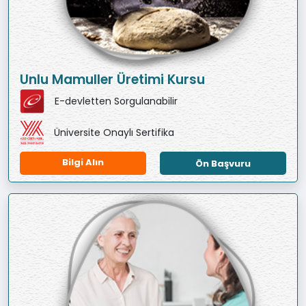
Unlu Mamuller Üretimi Kursu
E-devletten Sorgulanabilir
Üniversite Onaylı Sertifika
Bilgi Alın
Ön Başvuru