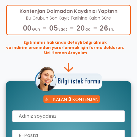
Kontenjan Dolmadan Kaydınızı Yaptırın
Bu Grubun Son Kayıt Tarihine Kalan Süre
-
-
-
00
05
20
26
Gün
Saat
dk.
sn.
Eğitimimiz hakkında detaylı bilgi almak
ve indirim oranından yararlanmak için formu doldurun.
Sizi Hemen Arayalım
⚠
KALAN
3
KONTENJAN