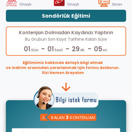
Onaylı
Onaylı
Sınav
Sondörlük Eğitimi
Kontenjan Dolmadan Kaydınızı Yaptırın
Bu Grubun Son Kayıt Tarihine Kalan Süre
-
-
-
01
01
29
05
Gün
Saat
dk.
sn.
Eğitimimiz hakkında detaylı bilgi almak
ve indirim oranından yararlanmak için formu doldurun.
Sizi Hemen Arayalım
⚠
KALAN
3
KONTENJAN