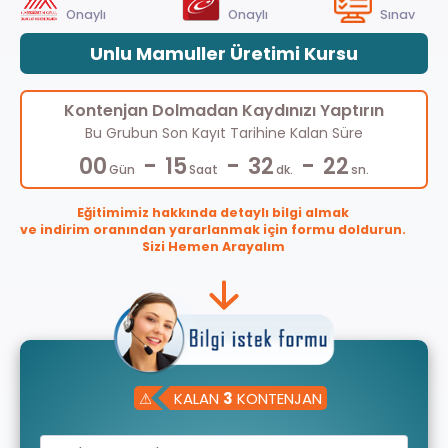
Onaylı
Onaylı
Sınav
Unlu Mamuller Üretimi Kursu
Kontenjan Dolmadan Kaydınızı Yaptırın
Bu Grubun Son Kayıt Tarihine Kalan Süre
-
-
-
00
15
32
21
Gün
Saat
dk.
sn.
Eğitimimiz hakkında detaylı bilgi almak
ve indirim oranından yararlanmak için formu doldurun.
Sizi Hemen Arayalım
⚠
KALAN
3
KONTENJAN