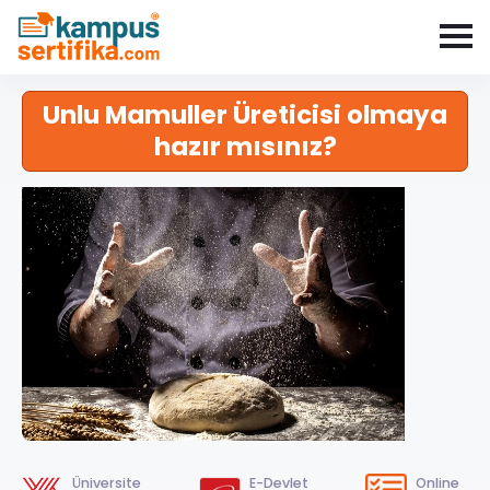
Unlu Mamuller Üreticisi olmaya
hazır mısınız?
Üniversite
E-Devlet
Online