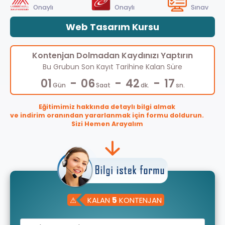
Onaylı
Onaylı
Sınav
Web Tasarım Kursu
Kontenjan Dolmadan Kaydınızı Yaptırın
Bu Grubun Son Kayıt Tarihine Kalan Süre
-
-
-
01
06
42
16
Gün
Saat
dk.
sn.
Eğitimimiz hakkında detaylı bilgi almak
ve indirim oranından yararlanmak için formu doldurun.
Sizi Hemen Arayalım
⚠
KALAN
5
KONTENJAN