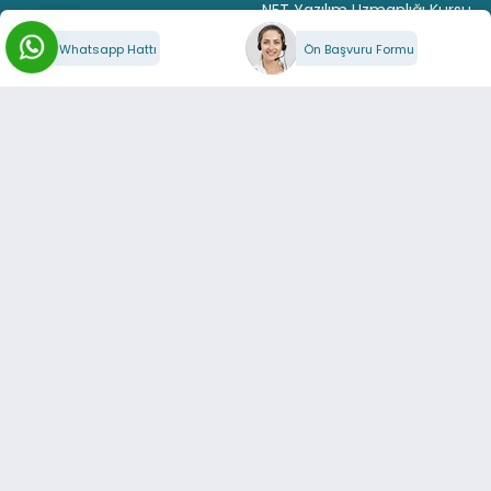
.NET Yazılım Uzmanlığı Kursu
Python Yazılım Eğitimi
Whatsapp Hattı
Ön Başvuru Formu
Bilgisayar Programcılığı
Eğitimi
DESTEK
İletişim
Sıkça Sorulan Sorular
Yardım ve Destek