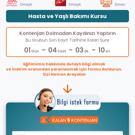
Onaylı
Onaylı
Sınav
Hasta ve Yaşlı Bakımı Kursu
Kontenjan Dolmadan Kaydınızı Yaptırın
Bu Grubun Son Kayıt Tarihine Kalan Süre
-
-
-
01
04
03
10
Gün
Saat
dk.
sn.
Eğitimimiz hakkında detaylı bilgi almak
ve indirim oranından yararlanmak için formu doldurun.
Sizi Hemen Arayalım
⚠
KALAN
5
KONTENJAN