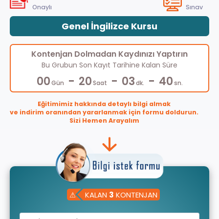
Onaylı
Sınav
Genel İngilizce Kursu
Kontenjan Dolmadan Kaydınızı Yaptırın
Bu Grubun Son Kayıt Tarihine Kalan Süre
-
-
-
00
20
03
39
Gün
Saat
dk.
sn.
Eğitimimiz hakkında detaylı bilgi almak
ve indirim oranından yararlanmak için formu doldurun.
Sizi Hemen Arayalım
⚠
KALAN
3
KONTENJAN