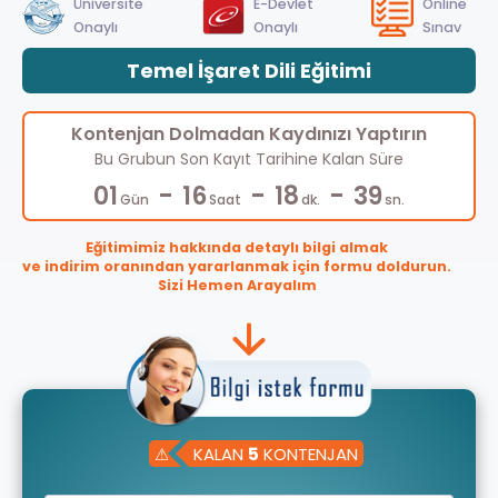
Üniversite
E-Devlet
Online
Onaylı
Onaylı
Sınav
Temel İşaret Dili Eğitimi
Kontenjan Dolmadan Kaydınızı Yaptırın
Bu Grubun Son Kayıt Tarihine Kalan Süre
-
-
-
01
16
18
38
Gün
Saat
dk.
sn.
Eğitimimiz hakkında detaylı bilgi almak
ve indirim oranından yararlanmak için formu doldurun.
Sizi Hemen Arayalım
⚠
KALAN
5
KONTENJAN