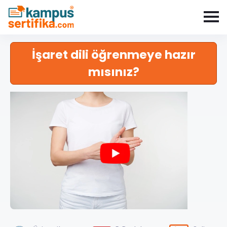
İşaret dili öğrenmeye hazır
mısınız?