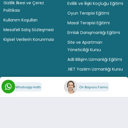
Gizlilik İlkesi ve Çerez
Evlilik ve İlişki Koçluğu Eğitimi
Politikası
Oyun Terapisi Eğitimi
Kullanım Koşulları
Masal Terapisi Eğitimi
Mesafeli Satış Sözleşmesi
Emlak Danışmanlığı Eğitimi
Kişisel Verilerin Korunması
Site ve Apartman
Yöneticiliği Kursu
Adli Bilişim Uzmanlığı Eğitimi
.NET Yazılım Uzmanlığı Kursu
Python Yazılım Eğitimi
Whatsapp Hattı
Ön Başvuru Formu
Bilgisayar Programcılığı
Eğitimi
DESTEK
İletişim