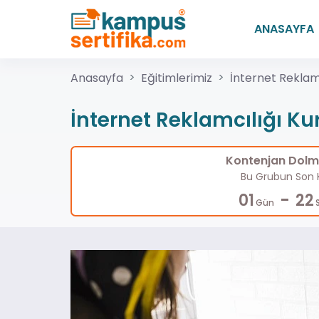
ANASAYFA
Anasayfa
Eğitimlerimiz
İnternet Reklam
İnternet Reklamcılığı Ku
Kontenjan Dolma
Bu Grubun Son K
-
01
22
Gün