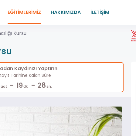
EĞİTİMLERİMİZ
HAKKIMIZDA
İLETİŞİM
cılığı Kursu
rsu
dan Kaydınızı Yaptırın
ayıt Tarihine Kalan Süre
-
-
19
27
Saat
dk.
sn.