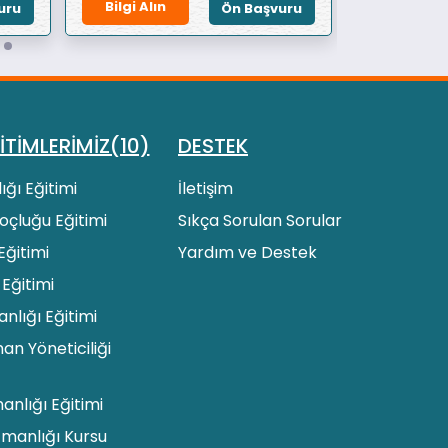
Bilgi Alın
Bilgi Alın
uru
Ön Başvuru
İTİMLERİMİZ(10)
DESTEK
ığı Eğitimi
İletişim
 Koçluğu Eğitimi
Sıkça Sorulan Sorular
Eğitimi
Yardım ve Destek
 Eğitimi
lığı Eğitimi
an Yöneticiliği
manlığı Eğitimi
zmanlığı Kursu