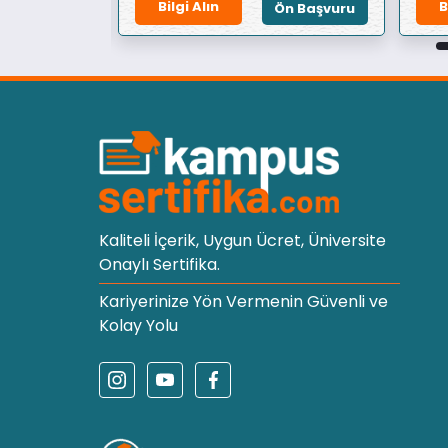
Bilgi Alın
B
Ön Başvuru
Ön Başvuru
Kaliteli İçerik, Uygun Ücret, Üniversite
Onaylı Sertifika.
Kariyerinize Yön Vermenin Güvenli ve
Kolay Yolu