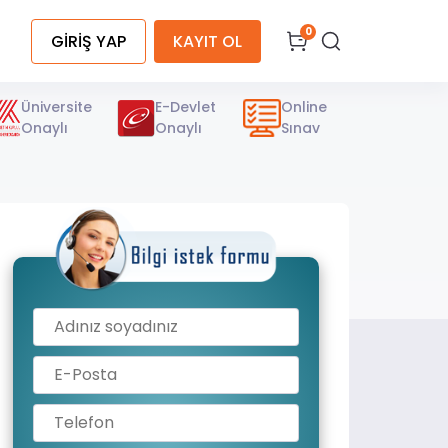
0
GİRİŞ YAP
KAYIT OL
Üniversite
E-Devlet
Online
Onaylı
Onaylı
Sınav