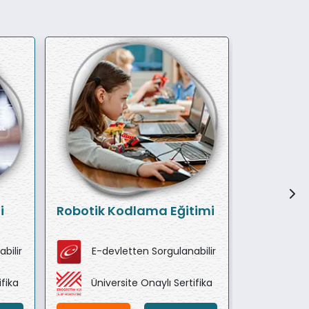
i
Robotik Kodlama Eğitimi
Robotik 
Eğitimi
bilir
E-devletten Sorgulanabilir
E-de
ifika
Üniversite Onaylı Sertifika
Ünive