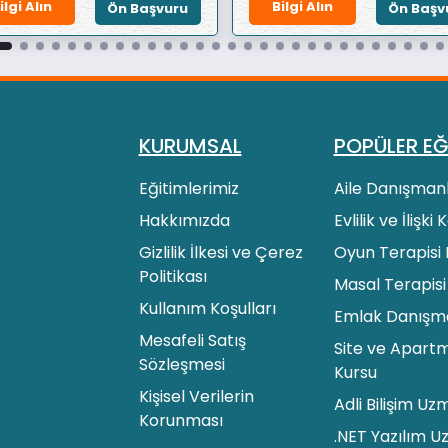
ilgi Alın
Bilgi Alın
Ön Başvuru
Ön Başv
KURUMSAL
POPÜLER EĞ
Eğitimlerimiz
Aile Danışmanl
Hakkımızda
Evlilik ve İlişki
Gizlilik İlkesi ve Çerez
Oyun Terapisi 
Politikası
Masal Terapisi
Kullanım Koşulları
Emlak Danışman
Mesafeli Satış
Site ve Apartm
Sözleşmesi
Kursu
Kişisel Verilerin
Adli Bilişim Uz
Korunması
.NET Yazılım U