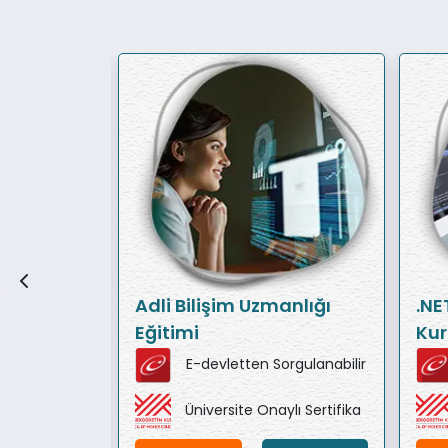
yun
Adli Bilişim Uzmanlığı
.NE
ğitimi)
Eğitimi
Kur
orgulanabilir
E-devletten Sorgulanabilir
ylı Sertifika
Üniversite Onaylı Sertifika