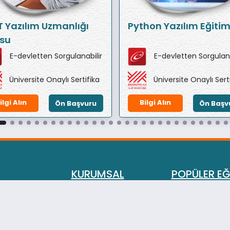
T Yazılım Uzmanlığı
Python Yazılım Eğitim
su
E-devletten Sorgulanabilir
E-devletten Sorgulana
Üniversite Onaylı Sertifika
Üniversite Onaylı Sert
ilgi Alın
Bilgi Alın
Ön Başvuru
Ön Başv
KURUMSAL
POPÜLER EĞ
Eğitimlerimiz
Aile Danışmanl
Hakkımızda
Evlilik ve İlişki
Gizlilik İlkesi ve Çerez
Oyun Terapisi 