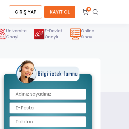
0
GİRİŞ YAP
KAYIT OL
Üniversite
E-Devlet
Online
Onaylı
Onaylı
Sınav