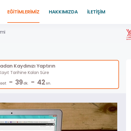
EĞİTİMLERİMİZ
HAKKIMIZDA
İLETİŞİM
imi
dan Kaydınızı Yaptırın
ayıt Tarihine Kalan Süre
-
-
39
41
Saat
dk.
sn.