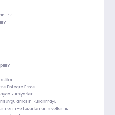
nılır?
ır?
ılır?
ntileri
s’e Entegre Etme
yan kursiyerler;
timi uygulamasını kullanmayı,
irmenin ve tasarlamanın yollarını,