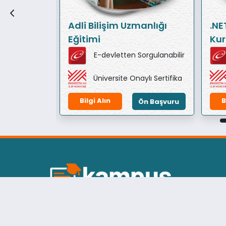
yun
Adli Bilişim Uzmanlığı
.NE
ğitimi)
Eğitimi
Kur
orgulanabilir
E-devletten Sorgulanabilir
ylı Sertifika
Üniversite Onaylı Sertifika
Bilgi Alın
B
Ön Başvuru
Ön Başvuru
Kaliteli İçerik, Uygun Ücret, Üniversite