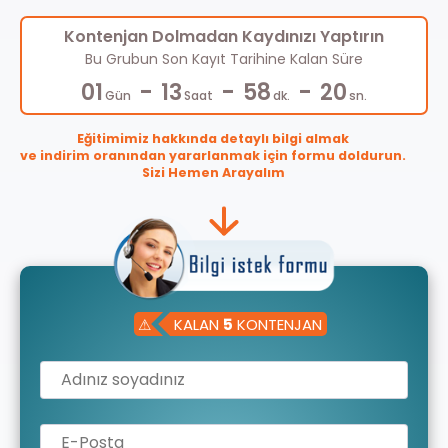
Kontenjan Dolmadan Kaydınızı Yaptırın
Bu Grubun Son Kayıt Tarihine Kalan Süre
-
-
-
01
13
58
20
Gün
Saat
dk.
sn.
Eğitimimiz hakkında detaylı bilgi almak
ve indirim oranından yararlanmak için formu doldurun.
Sizi Hemen Arayalım
⚠
KALAN
5
KONTENJAN