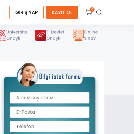
0
GİRİŞ YAP
KAYIT OL
Üniversite
E-Devlet
Online
Onaylı
Onaylı
Sınav