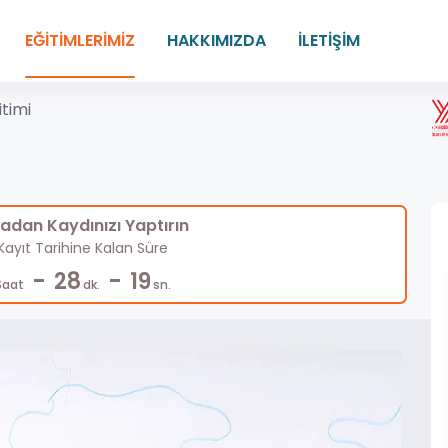
EĞİTİMLERİMİZ
HAKKIMIZDA
İLETİŞİM
itimi
dan Kaydınızı Yaptırın
ayıt Tarihine Kalan Süre
-
-
28
18
Saat
dk.
sn.