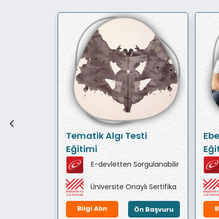
ersonel
Tematik Algı Testi
Ebe
Eğitimi
Eği
orgulanabilir
E-devletten Sorgulanabilir
ylı Sertifika
Üniversite Onaylı Sertifika
Bilgi Alın
B
Ön Başvuru
Ön Başvuru