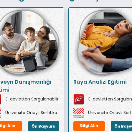
veyn Danışmanlığı
Rüya Analizi Eğitimi
timi
E-devletten Sorgulanabilir
E-devletten Sorgulana
Üniversite Onaylı Sertifika
Üniversite Onaylı Sert
ilgi Alın
Bilgi Alın
Ön Başvuru
Ön Başv