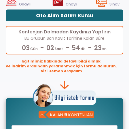
Onaylı
Onaylı
Sınav
Oto Alım Satım Kursu
Kontenjan Dolmadan Kaydınızı Yaptırın
Bu Grubun Son Kayıt Tarihine Kalan Süre
-
-
-
03
02
54
23
Gün
Saat
dk.
sn.
Eğitimimiz hakkında detaylı bilgi almak
ve indirim oranından yararlanmak için formu doldurun.
Sizi Hemen Arayalım
⚠
KALAN
9
KONTENJAN