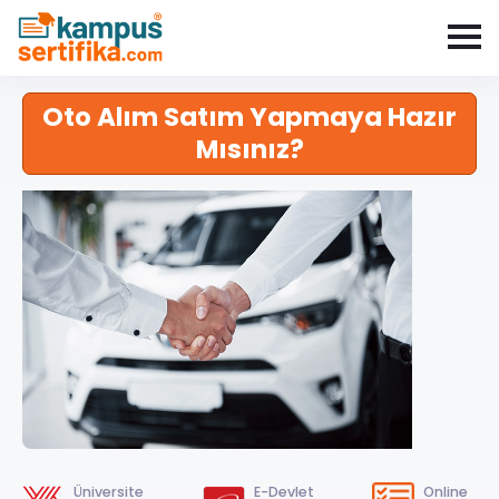
Oto Alım Satım Yapmaya Hazır
Mısınız?
Üniversite
E-Devlet
Online