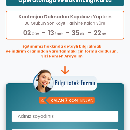
Operatörlüğü ve Bakımcılığı Kursu
Kontenjan Dolmadan Kaydınızı Yaptırın
Bu Grubun Son Kayıt Tarihine Kalan Süre
-
-
-
02
13
35
21
Gün
Saat
dk.
sn.
Eğitimimiz hakkında detaylı bilgi almak
ve indirim oranından yararlanmak için formu doldurun.
Sizi Hemen Arayalım
⚠
KALAN
7
KONTENJAN