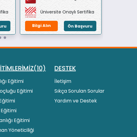
ifika
Üniversite Onaylı Sertifika
Ünive
Bilgi Alın
Bilgi Alın
uru
Ön Başvuru
İTİMLERİMİZ(10)
DESTEK
ığı Eğitimi
İletişim
 Koçluğu Eğitimi
Sıkça Sorulan Sorular
Eğitimi
Yardım ve Destek
 Eğitimi
lığı Eğitimi
an Yöneticiliği