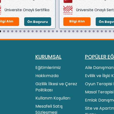
Üniversite Onaylı Sertifika
Üniversite Onaylı Sert
ilgi Alın
Bilgi Alın
Ön Başvuru
Ön Başv
KURUMSAL
POPÜLER EĞ
Eğitimlerimiz
Aile Danışmanl
Hakkımızda
Evlilik ve İlişki
Gizlilik İlkesi ve Çerez
Oyun Terapisi 
Politikası
Masal Terapisi
Kullanım Koşulları
Emlak Danışman
Mesafeli Satış
Site ve Apartm
Sözleşmesi