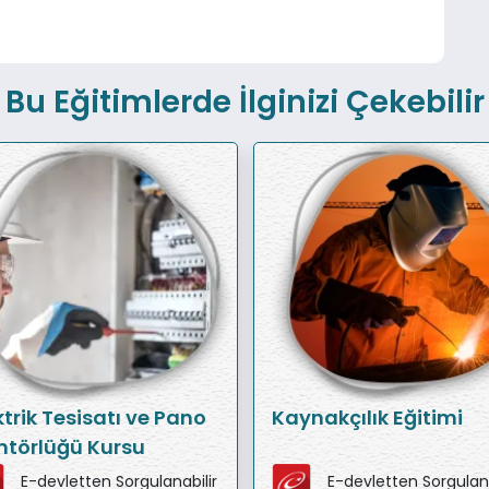
Bu Eğitimlerde İlginizi Çekebilir
ktrik Tesisatı ve Pano
Kaynakçılık Eğitimi
törlüğü Kursu
E-devletten Sorgulanabilir
E-devletten Sorgulana