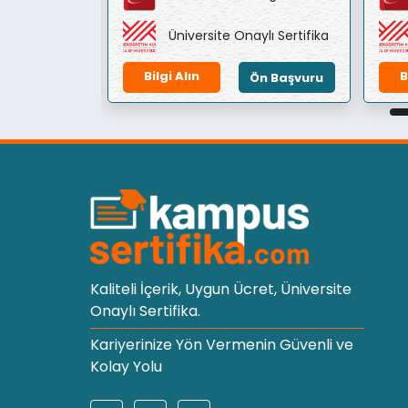
ylı Sertifika
Üniversite Onaylı Sertifika
Bilgi Alın
B
Ön Başvuru
Ön Başvuru
Kaliteli İçerik, Uygun Ücret, Üniversite
Onaylı Sertifika.
Kariyerinize Yön Vermenin Güvenli ve
Kolay Yolu