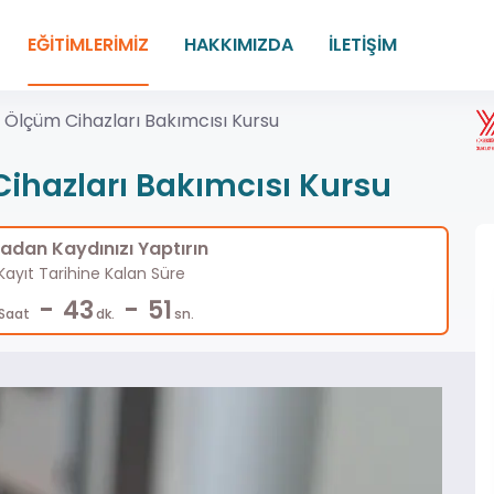
EĞİTİMLERİMİZ
HAKKIMIZDA
İLETİŞİM
z Ölçüm Cihazları Bakımcısı Kursu
Cihazları Bakımcısı Kursu
dan Kaydınızı Yaptırın
ayıt Tarihine Kalan Süre
-
-
43
50
Saat
dk.
sn.