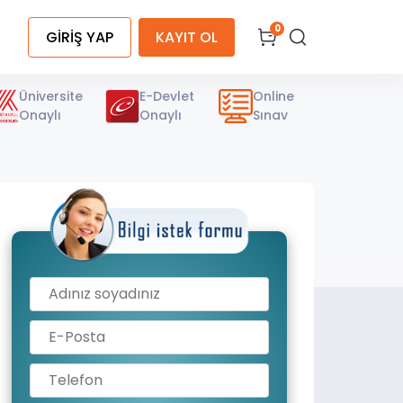
0
GİRİŞ YAP
KAYIT OL
Üniversite
E-Devlet
Online
Onaylı
Onaylı
Sınav