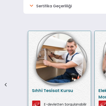
Sertifika Geçerliliği
Sıhhi Tesisat Kursu
Ele
Mon
orgulanabilir
E-devletten Sorgulanabilir