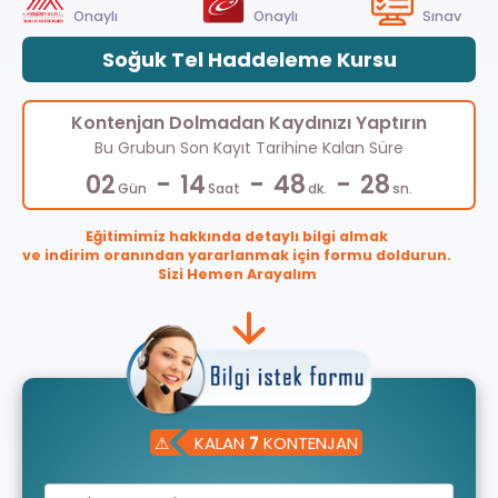
Onaylı
Onaylı
Sınav
Soğuk Tel Haddeleme Kursu
Kontenjan Dolmadan Kaydınızı Yaptırın
Bu Grubun Son Kayıt Tarihine Kalan Süre
-
-
-
02
14
48
28
Gün
Saat
dk.
sn.
Eğitimimiz hakkında detaylı bilgi almak
ve indirim oranından yararlanmak için formu doldurun.
Sizi Hemen Arayalım
⚠
KALAN
7
KONTENJAN