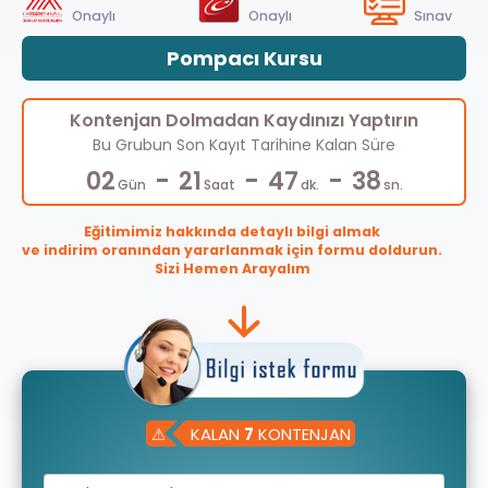
Onaylı
Onaylı
Sınav
Pompacı Kursu
Kontenjan Dolmadan Kaydınızı Yaptırın
Bu Grubun Son Kayıt Tarihine Kalan Süre
-
-
-
02
21
47
37
Gün
Saat
dk.
sn.
Eğitimimiz hakkında detaylı bilgi almak
ve indirim oranından yararlanmak için formu doldurun.
Sizi Hemen Arayalım
⚠
KALAN
7
KONTENJAN