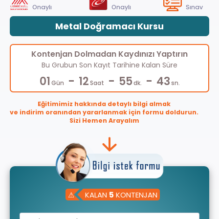
Onaylı
Onaylı
Sınav
Metal Doğramacı Kursu
Kontenjan Dolmadan Kaydınızı Yaptırın
Bu Grubun Son Kayıt Tarihine Kalan Süre
-
-
-
01
12
55
43
Gün
Saat
dk.
sn.
Eğitimimiz hakkında detaylı bilgi almak
ve indirim oranından yararlanmak için formu doldurun.
Sizi Hemen Arayalım
⚠
KALAN
5
KONTENJAN