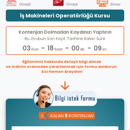
Onaylı
Onaylı
Sınav
İş Makineleri Operatörlüğü Kursu
Kontenjan Dolmadan Kaydınızı Yaptırın
Bu Grubun Son Kayıt Tarihine Kalan Süre
-
-
-
03
18
00
08
Gün
Saat
dk.
sn.
Eğitimimiz hakkında detaylı bilgi almak
ve indirim oranından yararlanmak için formu doldurun.
Sizi Hemen Arayalım
⚠
KALAN
9
KONTENJAN