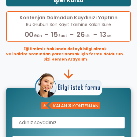
İşler Kursu
Kontenjan Dolmadan Kaydınızı Yaptırın
Bu Grubun Son Kayıt Tarihine Kalan Süre
-
-
-
00
15
26
12
Gün
Saat
dk.
sn.
Eğitimimiz hakkında detaylı bilgi almak
ve indirim oranından yararlanmak için formu doldurun.
Sizi Hemen Arayalım
⚠
KALAN
3
KONTENJAN