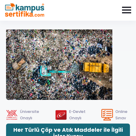
Üniversite
E-Devlet
Online
Onaylı
Onaylı
Sınav
Her Türlü Çöp ve Atık Maddeler ile İlgili