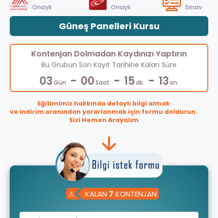
Onaylı
Onaylı
Sınav
Güneş Panelleri Kursu
Kontenjan Dolmadan Kaydınızı Yaptırın
Bu Grubun Son Kayıt Tarihine Kalan Süre
-
-
-
03
00
15
12
Gün
Saat
dk.
sn.
Eğitimimiz hakkında detaylı bilgi almak
ve indirim oranından yararlanmak için formu doldurun.
Sizi Hemen Arayalım
⚠
KALAN
7
KONTENJAN