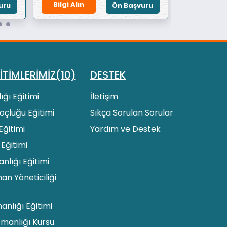
Bilgi Alın
Bilgi Alın
uru
Ön Başvuru
İTİMLERİMİZ(10)
DESTEK
ığı Eğitimi
İletişim
 Koçluğu Eğitimi
Sıkça Sorulan Sorular
Eğitimi
Yardım ve Destek
 Eğitimi
lığı Eğitimi
an Yöneticiliği
manlığı Eğitimi
zmanlığı Kursu