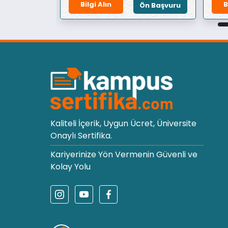
Bilgi Alın
B
Ön Başvuru
Ön Başvuru
Kaliteli İçerik, Uygun Ücret, Üniversite
Onaylı Sertifika.
Kariyerinize Yön Vermenin Güvenli ve
Kolay Yolu