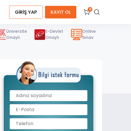
0
GİRİŞ YAP
KAYIT OL
Üniversite
E-Devlet
Online
Onaylı
Onaylı
Sınav