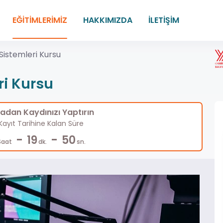
EĞİTİMLERİMİZ
HAKKIMIZDA
İLETİŞİM
Sistemleri Kursu
ri Kursu
dan Kaydınızı Yaptırın
ayıt Tarihine Kalan Süre
-
-
19
49
Saat
dk.
sn.