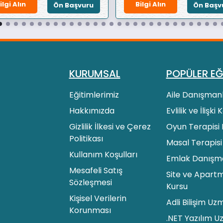
ilgi Alın
Bilgi Alın
Ön Başvuru
Ön Başv
KURUMSAL
POPÜLER EĞ
Eğitimlerimiz
Aile Danışmanl
Hakkımızda
Evlilik ve İlişki
Gizlilik İlkesi ve Çerez
Oyun Terapisi 
Politikası
Masal Terapisi
Kullanım Koşulları
Emlak Danışman
Mesafeli Satış
Site ve Apartm
Sözleşmesi
Kursu
Kişisel Verilerin
Adli Bilişim Uz
Korunması
.NET Yazılım U