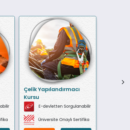
Çelik Yapılandırmacı
Sondörlü
Kursu
bilir
E-devletten Sorgulanabilir
E-de
ifika
Üniversite Onaylı Sertifika
Ünive