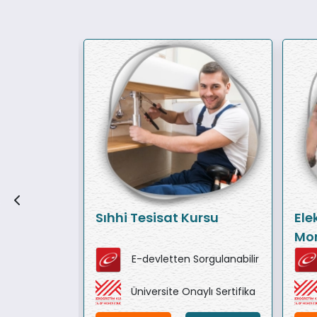
Sıhhi Tesisat Kursu
Ele
Mon
orgulanabilir
E-devletten Sorgulanabilir
ylı Sertifika
Üniversite Onaylı Sertifika