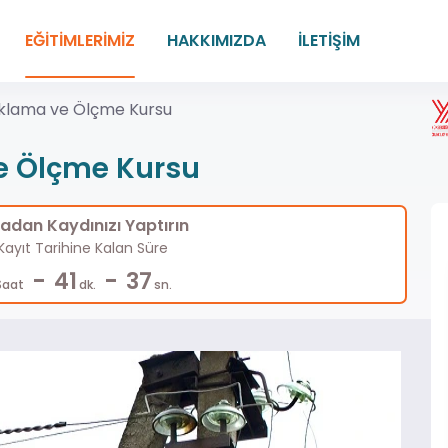
EĞİTİMLERİMİZ
HAKKIMIZDA
İLETİŞİM
aklama ve Ölçme Kursu
e Ölçme Kursu
dan Kaydınızı Yaptırın
ayıt Tarihine Kalan Süre
-
-
41
37
Saat
dk.
sn.