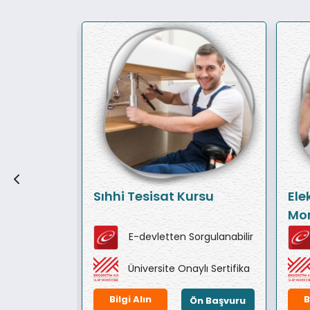
Sıhhi Tesisat Kursu
Ele
Mon
orgulanabilir
E-devletten Sorgulanabilir
ylı Sertifika
Üniversite Onaylı Sertifika
Bilgi Alın
B
Ön Başvuru
Ön Başvuru