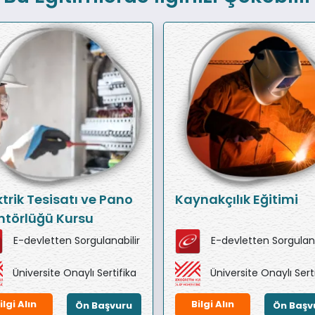
ktrik Tesisatı ve Pano
Kaynakçılık Eğitimi
törlüğü Kursu
E-devletten Sorgulanabilir
E-devletten Sorgulana
Üniversite Onaylı Sertifika
Üniversite Onaylı Sert
ilgi Alın
Bilgi Alın
Ön Başvuru
Ön Başv