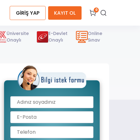
0
GİRİŞ YAP
KAYIT OL
Üniversite
E-Devlet
Online
Onaylı
Onaylı
Sınav