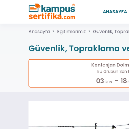
ANASAYFA
Anasayfa
Eğitimlerimiz
Güvenlik, Topr
Güvenlik, Topraklama v
Kontenjan Dolma
Bu Grubun Son K
-
03
18
Gün