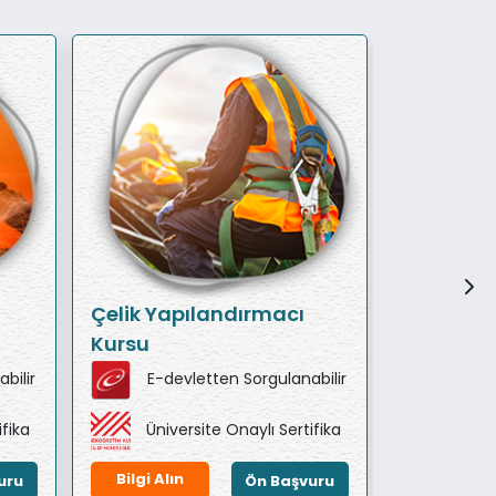
Çelik Yapılandırmacı
Sondörlü
Kursu
bilir
E-devletten Sorgulanabilir
E-de
ifika
Üniversite Onaylı Sertifika
Ünive
Bilgi Alın
Bilgi Alın
uru
Ön Başvuru