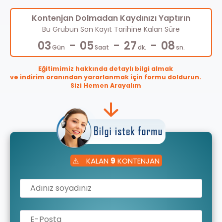
Kontenjan Dolmadan Kaydınızı Yaptırın
Bu Grubun Son Kayıt Tarihine Kalan Süre
-
-
-
03
05
27
07
Gün
Saat
dk.
sn.
Eğitimimiz hakkında detaylı bilgi almak
ve indirim oranından yararlanmak için formu doldurun.
Sizi Hemen Arayalım
⚠
KALAN
9
KONTENJAN