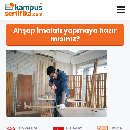
Ahşap İmalatı yapmaya hazır
mısınız?
Üniversite
E-Devlet
Online