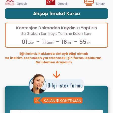
Onaylı
Onaylı
Sınav
Ahşap İmalat Kursu
Kontenjan Dolmadan Kaydınızı Yaptırın
Bu Grubun Son Kayıt Tarihine Kalan Süre
-
-
-
01
11
16
55
Gün
Saat
dk.
sn.
Eğitimimiz hakkında detaylı bilgi almak
ve indirim oranından yararlanmak için formu doldurun.
Sizi Hemen Arayalım
⚠
KALAN
5
KONTENJAN